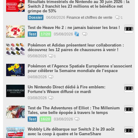
Résultats trimestriels de Nintendo au 30 juin 2026 : la
Switch 2 franchit les 23 millions et le bénéfice net
grimpe de 53%
Dossier
06/08/2026
Finance et chiffres de vente
1
Test de Heave Ho 2 : ne jamais baisser les bras !
Test
17/20
05/08/2026
Pokémon et Adidas présentent leur collaboration :
découvrez les 12 paires de chaussures à venir !
05/08/2026
1
Pokémon et l'Agence Spatiale Européenne s’associent
pour célébrer la Semaine mondiale de l’espace
04/08/2026
Un Nintendo Direct dédié à Fire emblem:
Fortune's Weave diffusé ce mardi
03/08/2026
Test de The Adventures of Elliot : The Millenium
Tales, une belle épopée à travers le temps
Test
16/20
03/08/2026
Wobbly Life débarque sur Switch 2 le 20 août
avec la coop à quatre et le GameShare