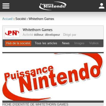
Accueil
› Société
› Whitethorn Games
Whitethorn Games
Activité
éditeur
,
dévelopeur
Dirigé par
Hub de la société
Tous les articles
News
Images
Vidéos
FICHE D'IDENTITÉ DE WHITETHORN GAMES