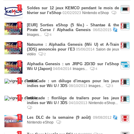
Soldes sur 12 jeux KEMCO pendant le mois de
février sur l’eShop
02/02/2023
Nintendo eShop
[EUR] Sorties eShop (5 fév.) - Shantae & the
Pirate Curse / Alphadia Genesis
06/02/2015
Images...
4
Natsume : Alphadia Genesis (Wii U) et A-Train
(3DS) annoncés pour l'E3
05/06/2014
Salon de jeux
vidéo
2
Alphadia Genesis : un JRPG 2D/3D sur l'eShop
Wii U (Japon)
04/04/2014
Images...
4
IndieCade : un déluge d'images pour les jeux
indies sur Wii U / 3DS
08/10/2013
Images...
3
Indiecade : florilège de trailers pour les jeux
indies sur Wii U / 3DS
04/10/2013
Nintendo eShop...
Les DLC de la semaine (9 août)
09/08/2012
Nintendo eShop