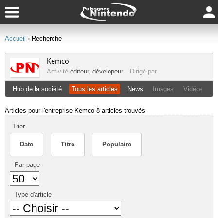
Accueil
› Recherche
Kemco
Activité
éditeur
,
dévelopeur
Dirigé par
Hub de la société
Tous les articles
News
Images
Vidéos
Articles pour l'entreprise Kemco
8 articles trouvés
Trier
Date
Titre
Populaire
Par page
Type d'article