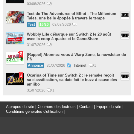
03/08/2026
Test de The Adventures of Elliot : The Millenium
Tales, une belle épopée à travers le temps
Test
16/20
03/08/2026
Wobbly Life débarque sur Switch 2 le 20 août
avec la coop à quatre et le GameShare
31/07/2026
[Rappel] Abonnez-vous à Warp Zone, la newsletter de
PN
Annonce
31/07/2026
Internet
1
Ocarina of Time sur Switch 2 : le remake reçoit
sa classification, sa date fait le buzz à cause des
amiibo
31/07/2026
1
A propos du site
|
Courriers des lecteurs
|
Contact
|
Equipe du site
|
Conditions générales d'utilisation
|