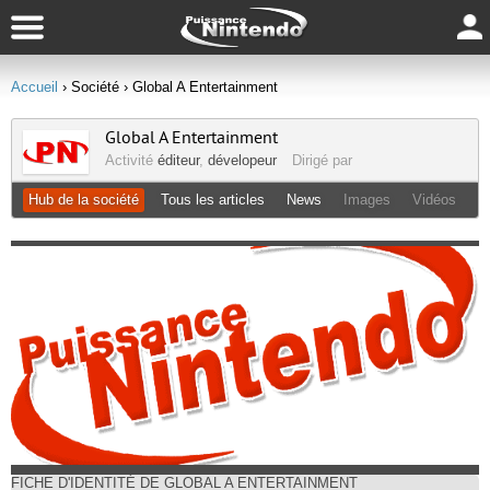
Accueil
› Société
› Global A Entertainment
Global A Entertainment
Activité
éditeur
,
dévelopeur
Dirigé par
Hub de la société
Tous les articles
News
Images
Vidéos
FICHE D'IDENTITÉ DE GLOBAL A ENTERTAINMENT