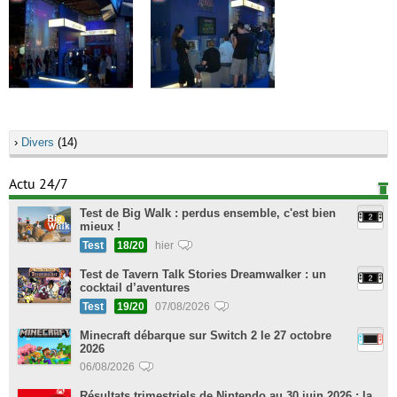
›
Divers
(14)
Actu 24/7
Test de Big Walk : perdus ensemble, c'est bien
mieux !
Test
18/20
hier
Test de Tavern Talk Stories Dreamwalker : un
cocktail d’aventures
Test
19/20
07/08/2026
Minecraft débarque sur Switch 2 le 27 octobre
2026
06/08/2026
Résultats trimestriels de Nintendo au 30 juin 2026 : la