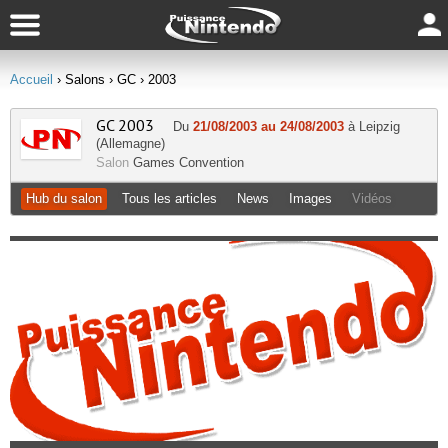
Accueil
› Salons
› GC
› 2003
GC 2003
Du
21/08/2003 au 24/08/2003
à Leipzig
(Allemagne)
Salon
Games Convention
Hub du salon
Tous les articles
News
Images
Vidéos