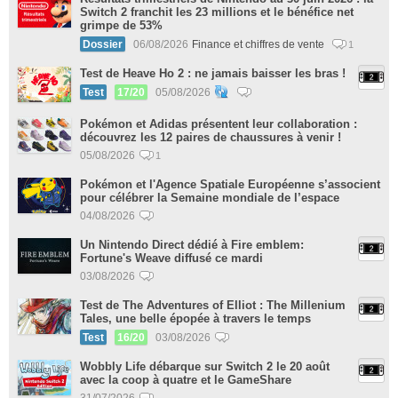
Switch 2 franchit les 23 millions et le bénéfice net
grimpe de 53%
Dossier
06/08/2026
Finance et chiffres de vente
1
Test de Heave Ho 2 : ne jamais baisser les bras !
Test
17/20
05/08/2026
Pokémon et Adidas présentent leur collaboration :
découvrez les 12 paires de chaussures à venir !
05/08/2026
1
Pokémon et l'Agence Spatiale Européenne s’associent
pour célébrer la Semaine mondiale de l’espace
04/08/2026
Un Nintendo Direct dédié à Fire emblem:
Fortune's Weave diffusé ce mardi
03/08/2026
Test de The Adventures of Elliot : The Millenium
Tales, une belle épopée à travers le temps
Test
16/20
03/08/2026
Wobbly Life débarque sur Switch 2 le 20 août
avec la coop à quatre et le GameShare
31/07/2026