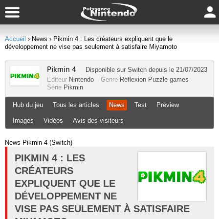
Accueil
› News
› Pikmin 4 : Les créateurs expliquent que le
développement ne vise pas seulement à satisfaire Miyamoto
Pikmin 4
Disponible sur
Switch
depuis le 21/07/2023
Editeur
Nintendo
Genre
Réflexion
Puzzle games
Série
Pikmin
Hub du jeu
Tous les articles
News
Test
Preview
Images
Vidéos
Avis des visiteurs
News Pikmin 4 (Switch)
PIKMIN 4 : LES
CRÉATEURS
EXPLIQUENT QUE LE
DÉVELOPPEMENT NE
VISE PAS SEULEMENT À SATISFAIRE