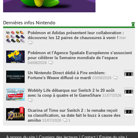
Dernières infos Nintendo
Pokémon et Adidas présentent leur collaboration :
découvrez les 12 paires de chaussures à venir !
hier
Pokémon et l'Agence Spatiale Européenne s’associent
pour célébrer la Semaine mondiale de l’espace
04/08/2026
Un Nintendo Direct dédié à Fire emblem:
Fortune's Weave diffusé ce mardi
03/08/2026
Wobbly Life débarque sur Switch 2 le 20 août
avec la coop à quatre et le GameShare
31/07/2026
Ocarina of Time sur Switch 2 : le remake reçoit
sa classification, sa date fait le buzz à cause des
amiibo
31/07/2026
1
A propos du site
|
Courriers des lecteurs
|
Contact
|
Equipe du site
|