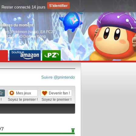
Rester connecté 14 jours
pulaires du moment
aiders
,
Pokémon (saga)
,
EA FC27
,
witch 2
,
LEGO Donkey Kong
Suivre @pnintendo
Mes jeux
Devenir fan !
!
Soyez le premier !
Soyez le premier !
/7