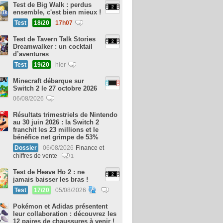
Test de Big Walk : perdus
ensemble, c'est bien mieux !
Test
18/20
17h07
Test de Tavern Talk Stories
Dreamwalker : un cocktail
d’aventures
Test
19/20
hier
Minecraft débarque sur
Switch 2 le 27 octobre 2026
06/08/2026
Résultats trimestriels de Nintendo
au 30 juin 2026 : la Switch 2
franchit les 23 millions et le
bénéfice net grimpe de 53%
Dossier
06/08/2026
Finance et
chiffres de vente
1
Test de Heave Ho 2 : ne
jamais baisser les bras !
Test
17/20
05/08/2026
Pokémon et Adidas présentent
leur collaboration : découvrez les
12 paires de chaussures à venir !