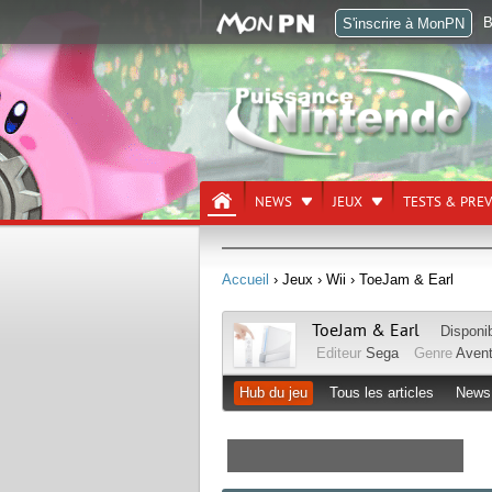
B
S'inscrire à MonPN
NEWS
JEUX
TESTS & PRE
Accueil
› Jeux
› Wii
› ToeJam & Earl
ToeJam & Earl
Disponi
Editeur
Sega
Genre
Avent
Hub du jeu
Tous les articles
News