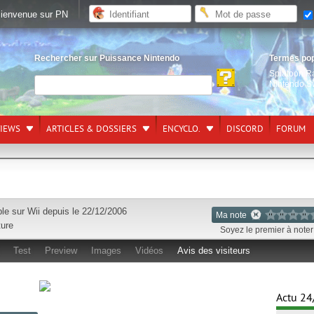
ienvenue sur PN
Rechercher sur Puissance Nintendo
Termes po
Splatoon R
Nintendo S
VIEWS
ARTICLES & DOSSIERS
ENCYCLO.
DISCORD
FORUM
ble sur
Wii
depuis le 22/12/2006
Ma note
ure
Soyez le premier à noter 
Test
Preview
Images
Vidéos
Avis des visiteurs
Actu 24