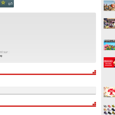
/
5
0
nt sur :
ve