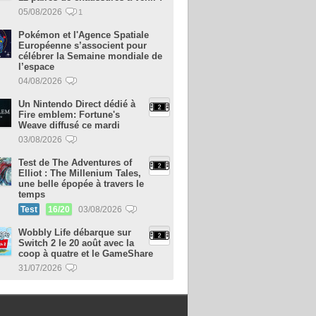
05/08/2026
1
Pokémon et l'Agence Spatiale
Européenne s’associent pour
célébrer la Semaine mondiale de
l’espace
04/08/2026
Un Nintendo Direct dédié à
Fire emblem: Fortune's
Weave diffusé ce mardi
03/08/2026
Test de The Adventures of
Elliot : The Millenium Tales,
une belle épopée à travers le
temps
Test
16/20
03/08/2026
Wobbly Life débarque sur
Switch 2 le 20 août avec la
coop à quatre et le GameShare
31/07/2026