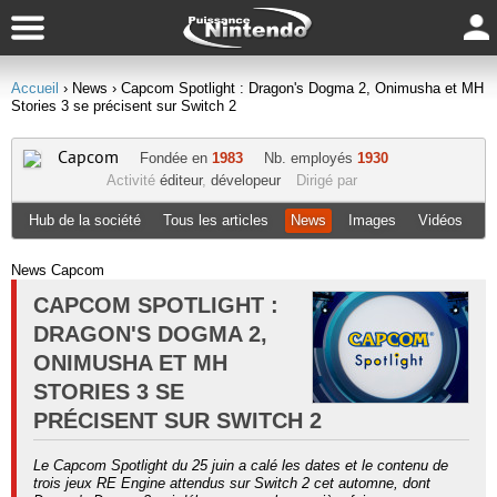
Accueil
› News
› Capcom Spotlight : Dragon's Dogma 2, Onimusha et MH
Stories 3 se précisent sur Switch 2
Capcom
Fondée en
1983
Nb. employés
1930
Activité
éditeur
,
dévelopeur
Dirigé par
Hub de la société
Tous les articles
News
Images
Vidéos
News Capcom
CAPCOM SPOTLIGHT :
DRAGON'S DOGMA 2,
ONIMUSHA ET MH
STORIES 3 SE
PRÉCISENT SUR SWITCH 2
Le Capcom Spotlight du 25 juin a calé les dates et le contenu de
trois jeux RE Engine attendus sur Switch 2 cet automne, dont