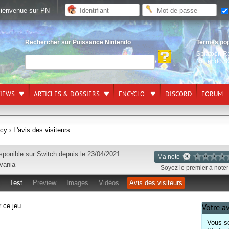
ienvenue sur PN
Rechercher sur Puissance Nintendo
Termes po
Splatoon R
Nintendo S
VIEWS
ARTICLES & DOSSIERS
ENCYCLO.
DISCORD
FORUM
ecy
› L'avis des visiteurs
sponible sur
Switch
depuis le 23/04/2021
Ma note
vania
Soyez le premier à noter 
Test
Preview
Images
Vidéos
Avis des visiteurs
r ce jeu.
Votre a
Vous so