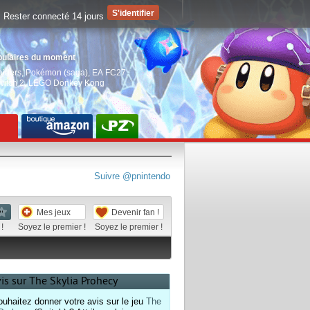
Rester connecté 14 jours
pulaires du moment
aiders
,
Pokémon (saga)
,
EA FC27
,
witch 2
,
LEGO Donkey Kong
Suivre @pnintendo
Mes jeux
Devenir fan !
!
Soyez le premier !
Soyez le premier !
vis sur The Skylia Prohecy
uhaitez donner votre avis sur le jeu
The