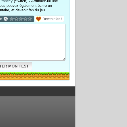
 Prohecy
(Switch) ? Attribuez-lui une
ous pouvez également écrire un
aire, et devenir fan du jeu.
te
Devenir fan !
TER MON TEST