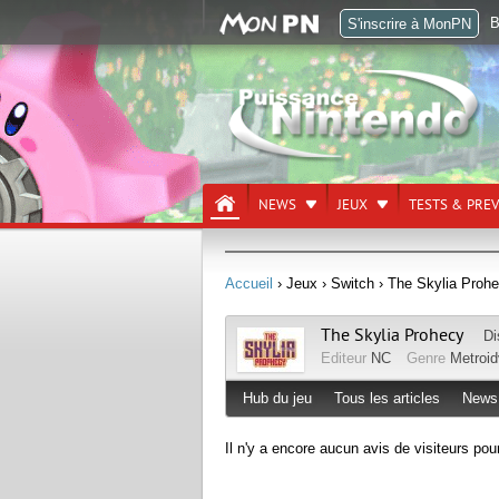
B
S'inscrire à MonPN
NEWS
JEUX
TESTS & PRE
Accueil
› Jeux
› Switch
› The Skylia Proh
The Skylia Prohecy
Di
Editeur
NC
Genre
Metroid
Hub du jeu
Tous les articles
News
Il n'y a encore aucun avis de visiteurs pou