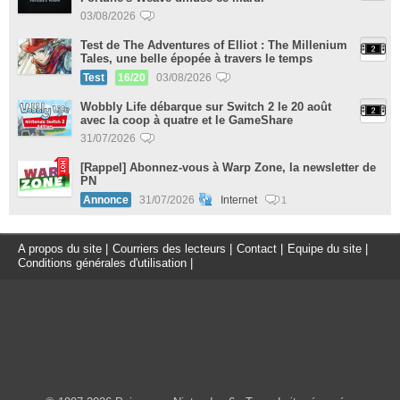
03/08/2026
Test de The Adventures of Elliot : The Millenium
Tales, une belle épopée à travers le temps
Test
16/20
03/08/2026
Wobbly Life débarque sur Switch 2 le 20 août
avec la coop à quatre et le GameShare
31/07/2026
[Rappel] Abonnez-vous à Warp Zone, la newsletter de
PN
Annonce
31/07/2026
Internet
1
A propos du site
|
Courriers des lecteurs
|
Contact
|
Equipe du site
|
Conditions générales d'utilisation
|