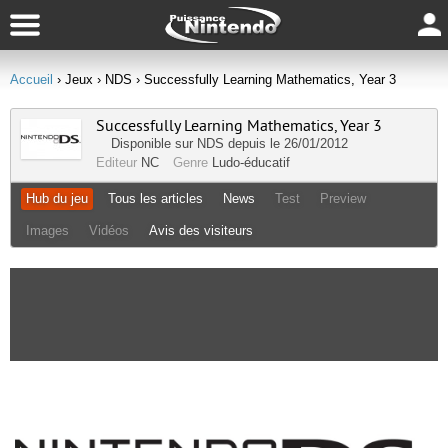
Accueil
› Jeux
› NDS
› Successfully Learning Mathematics, Year 3
Successfully Learning Mathematics, Year 3
Disponible sur
NDS
depuis le 26/01/2012
Editeur
NC
Genre
Ludo-éducatif
Hub du jeu
Tous les articles
News
Test
Preview
Images
Vidéos
Avis des visiteurs