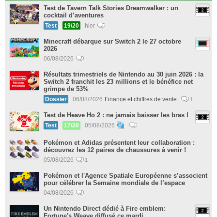
Test de Tavern Talk Stories Dreamwalker : un
cocktail d’aventures
Test
19/20
hier
Minecraft débarque sur Switch 2 le 27 octobre
2026
06/08/2026
Résultats trimestriels de Nintendo au 30 juin 2026 : la
Switch 2 franchit les 23 millions et le bénéfice net
grimpe de 53%
Dossier
06/08/2026
Finance et chiffres de vente
1
Test de Heave Ho 2 : ne jamais baisser les bras !
Test
17/20
05/08/2026
Pokémon et Adidas présentent leur collaboration :
découvrez les 12 paires de chaussures à venir !
05/08/2026
1
Pokémon et l'Agence Spatiale Européenne s’associent
pour célébrer la Semaine mondiale de l’espace
04/08/2026
Un Nintendo Direct dédié à Fire emblem:
Fortune's Weave diffusé ce mardi