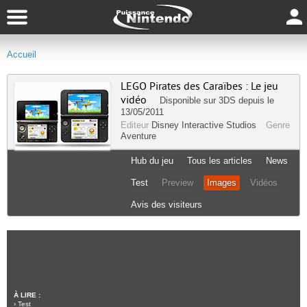
Accueil
LEGO Pirates des Caraïbes : Le jeu
vidéo
Disponible sur
3DS
depuis le
13/05/2011
Editeur
Disney Interactive Studios
Genre
Aventure
Hub du jeu
Tous les articles
News
Test
Preview
Images
Vidéos
Avis des visiteurs
À LIRE :
›
Test