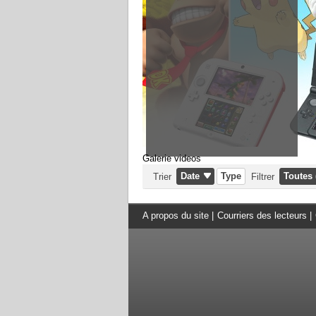
Galerie videos
Date
Type
Toutes 
Trier
Filtrer
A propos du site
|
Courriers des lecteurs
|