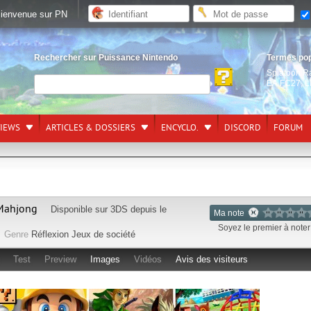
ienvenue sur PN
Rechercher sur Puissance Nintendo
Termes po
Splatoon R
EA FC27
,
L
VIEWS
ARTICLES & DOSSIERS
ENCYCLO.
DISCORD
FORUM
 Mahjong
Disponible sur
3DS
depuis le
Ma note
Soyez le premier à noter 
Genre
Réflexion
Jeux de société
Test
Preview
Images
Vidéos
Avis des visiteurs