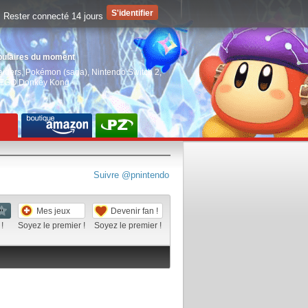
Rester connecté 14 jours
pulaires du moment
aiders
,
Pokémon (saga)
,
Nintendo Switch 2
,
EGO Donkey Kong
Suivre @pnintendo
Mes jeux
Devenir fan !
!
Soyez le premier !
Soyez le premier !