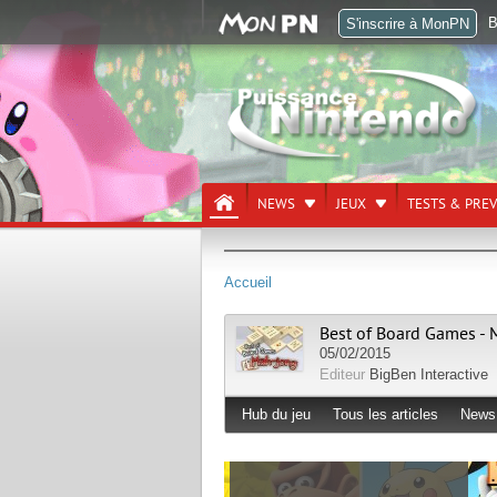
B
S'inscrire à MonPN
NEWS
JEUX
TESTS & PRE
Accueil
Best of Board Games -
05/02/2015
Editeur
BigBen Interactive
Hub du jeu
Tous les articles
News