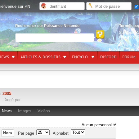
ienvenue sur PN
Rechercher sur Puissance Nintendo
Termes po
Splatoon R
Nintendo S
VIEWS
ARTICLES & DOSSIERS
ENCYCLO.
DISCORD
FORUM
en
2005
Dirigé par
News
Images
Vidéos
Aucun personnalité
Nom
Par page
Alphabet