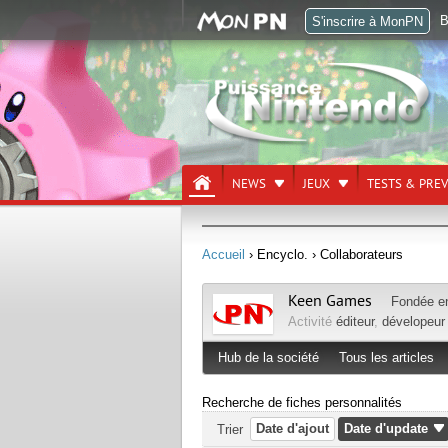
B
S'inscrire à MonPN
NEWS
JEUX
TESTS & PRE
Accueil
› Encyclo.
› Collaborateurs
Keen Games
Fondée 
Activité
éditeur
,
dévelopeur
Hub de la société
Tous les articles
Recherche de fiches personnalités
Date d'ajout
Date d'update
Trier