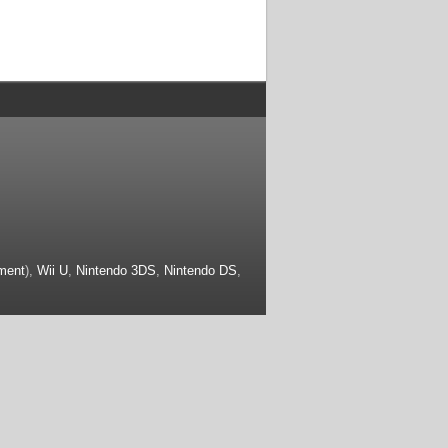
ment
),
Wii U
,
Nintendo 3DS
,
Nintendo DS
,