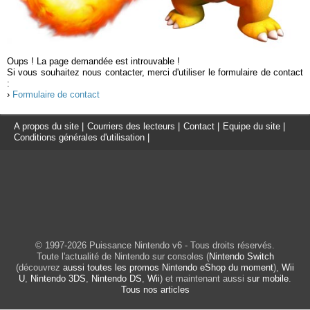
Oups ! La page demandée est introuvable !
Si vous souhaitez nous contacter, merci d'utiliser le formulaire de contact
:
›
Formulaire de contact
A propos du site
|
Courriers des lecteurs
|
Contact
|
Equipe du site
|
Conditions générales d'utilisation
|
© 1997-2026 Puissance Nintendo v6 - Tous droits réservés.
Toute l'actualité de Nintendo sur consoles (
Nintendo Switch
(découvrez
aussi toutes les promos Nintendo eShop du moment
),
Wii
U
,
Nintendo 3DS
,
Nintendo DS
,
Wii
) et maintenant aussi
sur mobile
.
Tous nos articles