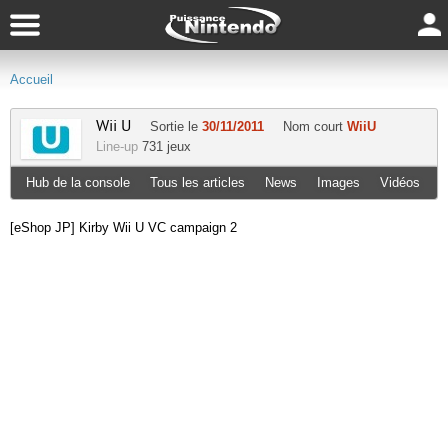
Accueil
Wii U
Sortie le
30/11/2011
Nom court
WiiU
Line-up
731 jeux
Hub de la console
Tous les articles
News
Images
Vidéos
[eShop JP] Kirby Wii U VC campaign 2