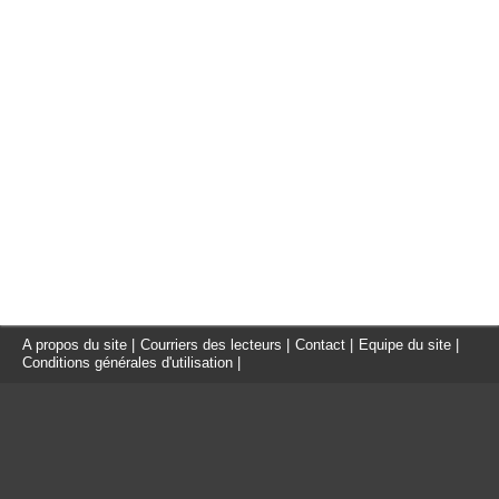
A propos du site
|
Courriers des lecteurs
|
Contact
|
Equipe du site
|
Conditions générales d'utilisation
|