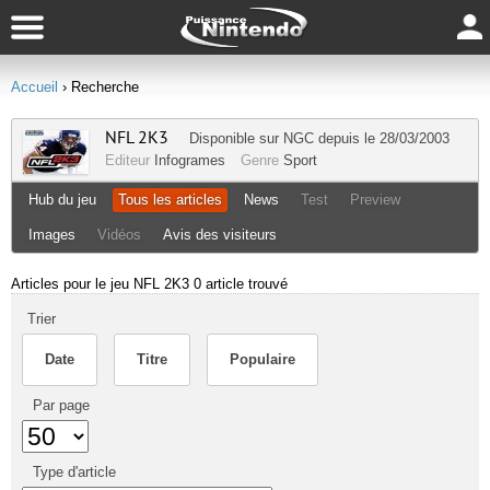
Accueil
› Recherche
NFL 2K3
Disponible sur
NGC
depuis le 28/03/2003
Editeur
Infogrames
Genre
Sport
Hub du jeu
Tous les articles
News
Test
Preview
Images
Vidéos
Avis des visiteurs
Articles pour le jeu NFL 2K3
0 article trouvé
Trier
Date
Titre
Populaire
Par page
Type d'article