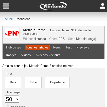
Accueil
› Recherche
Metroid Prime
Disponible sur
NGC
depuis le
21/03/2003
Editeur
Nintendo
Genre
FPS
Série
Metroid (saga)
Hub du jeu
Tous les articles
News
Test
Previews
Images
Vidéos
Avis des visiteurs
Articles pour le jeu Metroid Prime
2 articles trouvés
Trier
Date
Titre
Populaire
Par page
Type d'article