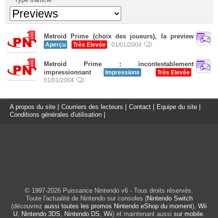
Metroid Prime (choix des joueurs), la preview
Aperçu
Très Elevée
01/01/2004
Metroid Prime : incontestablement
impressionnant
Impressions
Très Elevée
01/01/2004
A propos du site
|
Courriers des lecteurs
|
Contact
|
Equipe du site
|
Conditions générales d'utilisation
|
© 1997-2026 Puissance Nintendo v6 - Tous droits réservés.
Toute l'actualité de Nintendo sur consoles (
Nintendo Switch
(découvrez
aussi toutes les promos Nintendo eShop du moment
),
Wii
U
,
Nintendo 3DS
,
Nintendo DS
,
Wii
) et maintenant aussi
sur mobile
.