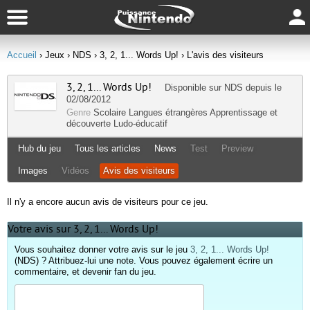
Accueil
› Jeux
› NDS
› 3, 2, 1... Words Up!
› L'avis des visiteurs
3, 2, 1... Words Up!
Disponible sur
NDS
depuis le
02/08/2012
Genre
Scolaire
Langues étrangères
Apprentissage et
découverte
Ludo-éducatif
Hub du jeu
Tous les articles
News
Test
Preview
Images
Vidéos
Avis des visiteurs
Il n'y a encore aucun avis de visiteurs pour ce jeu.
Votre avis sur 3, 2, 1... Words Up!
Vous souhaitez donner votre avis sur le jeu
3, 2, 1... Words Up!
(NDS) ? Attribuez-lui une note. Vous pouvez également écrire un
commentaire, et devenir fan du jeu.