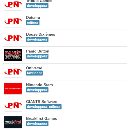
Tribute Games
développeur
Dotemu
éditeur
Douze Dixièmes
développeur
Panic Button
développeur
Oniverse
fabricant
Nintendo Stars
développeur
GIANTS Software
développeur, éditeur
Breakfirst Games
développeur