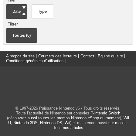
Trier
Date
Type
Filtrer
Toutes (0)
A propos du site
|
Courriers des lecteurs
|
Contact
|
Equipe du site
|
Conditions générales d'utilisation
|
© 1997-2026 Puissance Nintendo v6 - Tous droits réservés.
Toute l'actualité de Nintendo sur consoles (
Nintendo Switch
(découvrez
aussi toutes les promos Nintendo eShop du moment
),
Wii
U
,
Nintendo 3DS
,
Nintendo DS
,
Wii
) et maintenant aussi
sur mobile
.
Tous nos articles