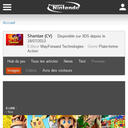
Accueil
Shantae (CV)
Disponible sur
3DS
depuis le
18/07/2013
Editeur
WayForward Technologies
Genre
Plate-forme
Action
Hub du jeu
Tous les articles
News
Test
Preview
Images
Vidéos
Avis des visiteurs
À LIRE :
›
Test