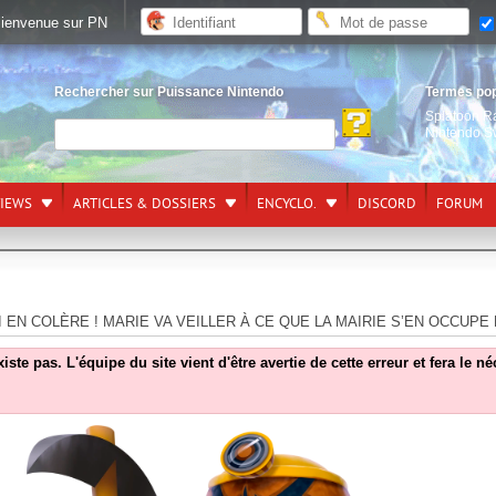
ienvenue sur PN
Rechercher sur Puissance Nintendo
Termes po
Splatoon R
Nintendo S
VIEWS
ARTICLES & DOSSIERS
ENCYCLO.
DISCORD
FORUM
I EN COLÈRE ! MARIE VA VEILLER À CE QUE LA MAIRIE S’EN OCCUPE
e pas. L'équipe du site vient d'être avertie de cette erreur et fera le n