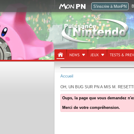
B
S'inscrire à MonPN
NEWS
JEUX
TESTS & PRE
Accueil
OH, UN BUG SUR PN A MIS M. RESETT
Oups, la page que vous demandez n'exist
Merci de votre compréhension.