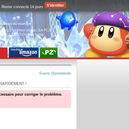
Rester connecté 14 jours
pulaires du moment
aiders
,
Pokémon (saga)
,
EA FC27
,
witch 2
,
LEGO Donkey Kong
Suivre @pnintendo
 RAPIDEMENT !
écessaire pour corriger le problème.