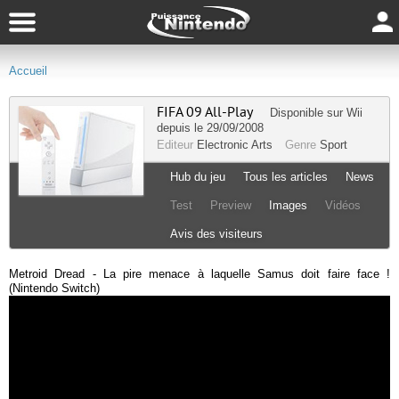
Accueil
FIFA 09 All-Play
Disponible sur
Wii
depuis le 29/09/2008
Editeur
Electronic Arts
Genre
Sport
Hub du jeu
Tous les articles
News
Test
Preview
Images
Vidéos
Avis des visiteurs
Metroid Dread - La pire menace à laquelle Samus doit faire face !
(Nintendo Switch)