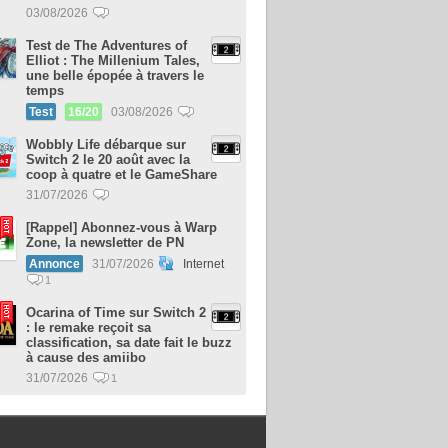
03/08/2026
Test de The Adventures of
Elliot : The Millenium Tales,
une belle épopée à travers le
temps
Test
16/20
03/08/2026
Wobbly Life débarque sur
Switch 2 le 20 août avec la
coop à quatre et le GameShare
31/07/2026
[Rappel] Abonnez-vous à Warp
Zone, la newsletter de PN
Annonce
31/07/2026
Internet
1
Ocarina of Time sur Switch 2
: le remake reçoit sa
classification, sa date fait le buzz
à cause des amiibo
31/07/2026
1