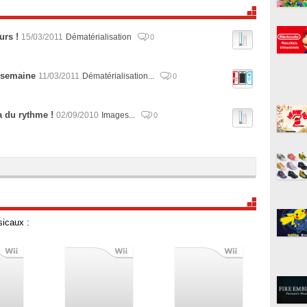
urs !
15/03/2011
Dématérialisation
0
 semaine
11/03/2011
Dématérialisation...
0
a du rythme !
02/09/2010
Images...
0
sicaux :