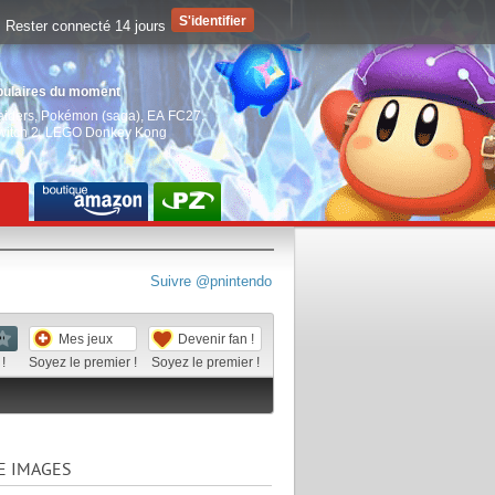
Rester connecté 14 jours
pulaires du moment
aiders
,
Pokémon (saga)
,
EA FC27
,
witch 2
,
LEGO Donkey Kong
Suivre @pnintendo
Mes jeux
Devenir fan !
!
Soyez le premier !
Soyez le premier !
E IMAGES