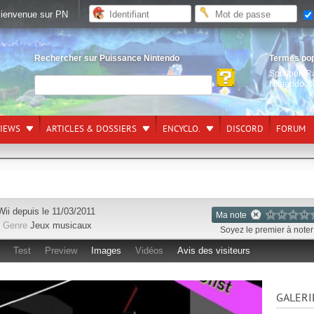
ienvenue sur PN
Rechercher sur Puissance Nintendo
Termes po
Splatoon R
Nintendo S
VIEWS
ARTICLES & DOSSIERS
ENCYCLO.
DISCORD
FORUM
Wii
depuis le 11/03/2011
Ma note
Genre
Jeux musicaux
Soyez le premier à noter 
Test
Preview
Images
Vidéos
Avis des visiteurs
GALERI