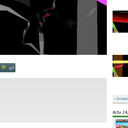
/
5
0
›
Screen
Actu 24