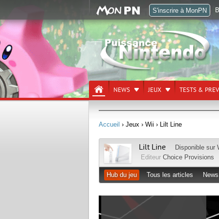
B
S'inscrire à MonPN
NEWS
JEUX
TESTS & PRE
Accueil
› Jeux
› Wii
› Lilt Line
Lilt Line
Disponible sur
Editeur
Choice Provisions
Hub du jeu
Tous les articles
News