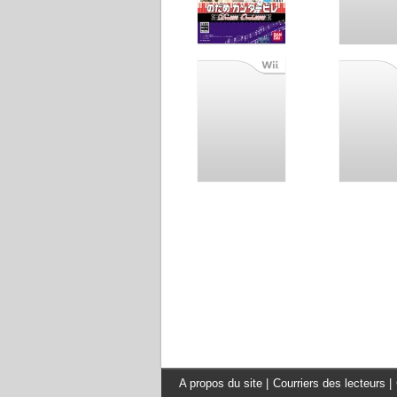
A propos du site
|
Courriers des lecteurs
|