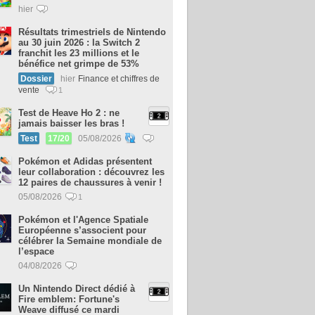
hier
Résultats trimestriels de Nintendo
au 30 juin 2026 : la Switch 2
franchit les 23 millions et le
bénéfice net grimpe de 53%
Dossier
hier
Finance et chiffres de
vente
1
Test de Heave Ho 2 : ne
jamais baisser les bras !
Test
17/20
05/08/2026
Pokémon et Adidas présentent
leur collaboration : découvrez les
12 paires de chaussures à venir !
05/08/2026
1
Pokémon et l'Agence Spatiale
Européenne s’associent pour
célébrer la Semaine mondiale de
l’espace
04/08/2026
Un Nintendo Direct dédié à
Fire emblem: Fortune's
Weave diffusé ce mardi