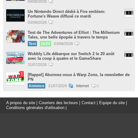
04/08/2026
Un Nintendo Direct dédié à Fire emblem:
Fortune's Weave diffusé ce mardi
03/08/2026
Test de The Adventures of Elliot : The Millenium
Tales, une belle épopée à travers le temps
Test
16/20
03/08/2026
Wobbly Life débarque sur Switch 2 le 20 août
avec la coop à quatre et le GameShare
31/07/2026
[Rappel] Abonnez-vous à Warp Zone, la newsletter de
PN
Annonce
31/07/2026
Internet
1
A propos du site
|
Courriers des lecteurs
|
Contact
|
Equipe du site
|
Conditions générales d'utilisation
|