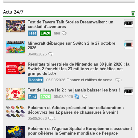
Actu 24/7
Test de Tavern Talk Stories Dreamwalker : un
cocktail d’aventures
Test
19/20
hier
Minecraft débarque sur Switch 2 le 27 octobre
2026
06/08/2026
Résultats trimestriels de Nintendo au 30 juin 2026 : la
Switch 2 franchit les 23 millions et le bénéfice net
grimpe de 53%
Dossier
06/08/2026
Finance et chiffres de vente
1
Test de Heave Ho 2 : ne jamais baisser les bras !
Test
17/20
05/08/2026
Pokémon et Adidas présentent leur collaboration :
découvrez les 12 paires de chaussures à venir !
05/08/2026
1
Pokémon et l'Agence Spatiale Européenne s’associent
pour célébrer la Semaine mondiale de l’espace