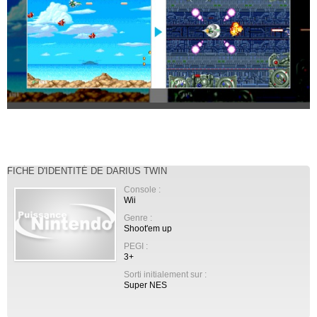
FICHE D'IDENTITÉ DE DARIUS TWIN
Console :
Wii
Genre :
Shoot'em up
PEGI :
3+
Sorti initialement sur :
Super NES