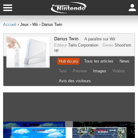
Accueil
› Jeux
› Wii
› Darius Twin
Darius Twin
A paraître sur
Wii
Editeur
Taito Corporation
Genre
Shoot'em
up
Hub du jeu
Tous les articles
News
Test
Preview
Images
Vidéos
Avis des visiteurs