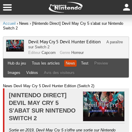
Accueil
› News
› [Nintendo Direct] Devil May Cry 5 s'abat sur Nintendo
Switch 2
Devil May Cry 5 Devil Hunter Edition
A paraître
sur
Switch 2
Editeur
Capcom
Genre
Horreur
Hub du jeu
Tous les articles
News
Test
Preview
Images
Vidéos
Avis des visiteurs
News Devil May Cry 5 Devil Hunter Edition (Switch 2)
[NINTENDO DIRECT]
DEVIL MAY CRY 5
S'ABAT SUR NINTENDO
SWITCH 2
Sortie en 2019, Devil May Cry 5 s'offre une sortie sur Nintendo