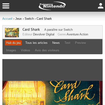
Accueil
› Jeux
› Switch
› Card Shark
Card Shark
A paraître sur
Switch
Editeur
Devolver Digital
Genre
Aventure
Action
Hub du jeu
Tous les articles
News
Test
Preview
Images
Vidéos
Avis des visiteurs