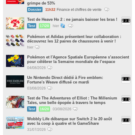
grimpe de 53%
Dossier
11h32
Finance et chiffres de vente
Test de Heave Ho 2 : ne jamais baisser les bras !
Test
17/20
hier
Pokémon et Adidas présentent leur collaboration :
découvrez les 12 paires de chaussures à venir !
hier
Pokémon et l'Agence Spatiale Européenne s’associent
pour célébrer la Semaine mondiale de l’espace
04/08/2026
Un Nintendo Direct dédié à Fire emblem:
Fortune's Weave diffusé ce mardi
03/08/2026
Test de The Adventures of Elliot : The Millenium
Tales, une belle épopée à travers le temps
Test
16/20
03/08/2026
Wobbly Life débarque sur Switch 2 le 20 août
avec la coop à quatre et le GameShare
31/07/2026