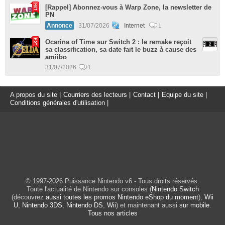
[Rappel] Abonnez-vous à Warp Zone, la newsletter de
PN
Annonce
31/07/2026
Internet
1
Ocarina of Time sur Switch 2 : le remake reçoit
sa classification, sa date fait le buzz à cause des
amiibo
31/07/2026
1
A propos du site
|
Courriers des lecteurs
|
Contact
|
Equipe du site
|
Conditions générales d'utilisation
|
© 1997-2026 Puissance Nintendo v6 - Tous droits réservés.
Toute l'actualité de Nintendo sur consoles (
Nintendo Switch
(découvrez
aussi toutes les promos Nintendo eShop du moment
),
Wii
U
,
Nintendo 3DS
,
Nintendo DS
,
Wii
) et maintenant aussi
sur mobile
.
Tous nos articles