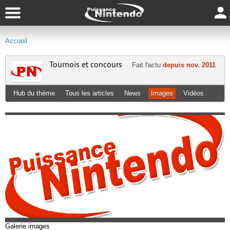
Accueil
Tournois et concours
Fait l'actu
depuis nov. 2011
Hub du thème
Tous les articles
News
Images
Vidéos
Galerie images