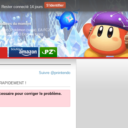
Rester connecté 14 jours
pulaires du moment
aiders
,
Pokémon (saga)
,
EA FC27
,
witch 2
,
LEGO Donkey Kong
Suivre @pnintendo
 RAPIDEMENT !
écessaire pour corriger le problème.