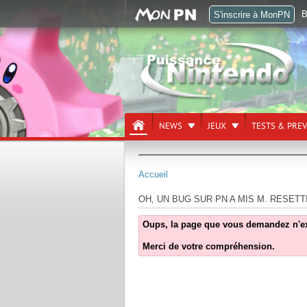
B
S'inscrire à MonPN
NEWS
JEUX
TESTS & PRE
Accueil
OH, UN BUG SUR PN A MIS M. RESETT
Oups, la page que vous demandez n'exist
Merci de votre compréhension.