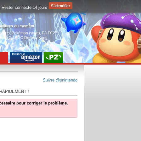
Rester connecté 14 jours
pulaires du moment
aiders
,
Pokémon (saga)
,
EA FC27
,
witch 2
,
LEGO Donkey Kong
Suivre @pnintendo
 RAPIDEMENT !
écessaire pour corriger le problème.