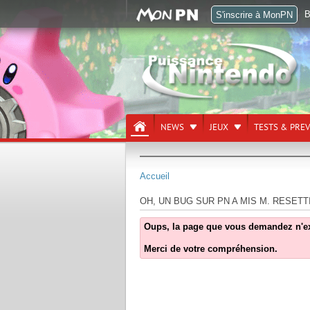
B
S'inscrire à MonPN
NEWS
JEUX
TESTS & PRE
Accueil
OH, UN BUG SUR PN A MIS M. RESETT
Oups, la page que vous demandez n'exist
Merci de votre compréhension.