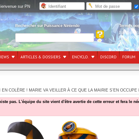
ienvenue sur PN
Rechercher sur Puissance Nintendo
Termes po
Splatoon R
Nintendo S
VIEWS
ARTICLES & DOSSIERS
ENCYCLO.
DISCORD
FORUM
I EN COLÈRE ! MARIE VA VEILLER À CE QUE LA MAIRIE S’EN OCCUPE
e pas. L'équipe du site vient d'être avertie de cette erreur et fera le n