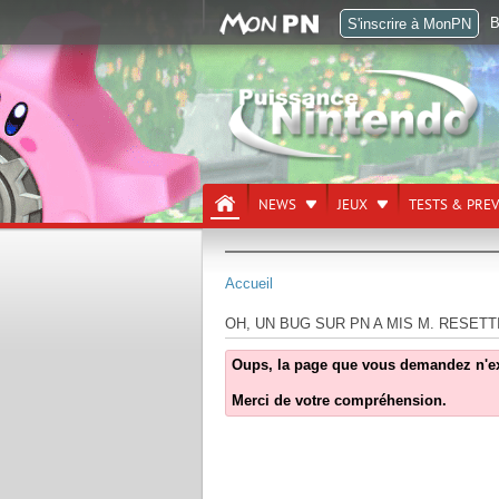
B
S'inscrire à MonPN
NEWS
JEUX
TESTS & PRE
Accueil
OH, UN BUG SUR PN A MIS M. RESETT
Oups, la page que vous demandez n'exist
Merci de votre compréhension.