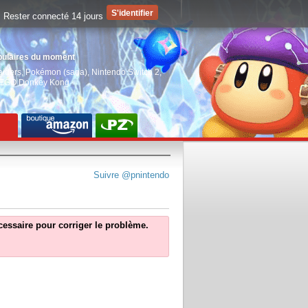
Rester connecté 14 jours
pulaires du moment
aiders
,
Pokémon (saga)
,
Nintendo Switch 2
,
EGO Donkey Kong
Suivre @pnintendo
écessaire pour corriger le problème.