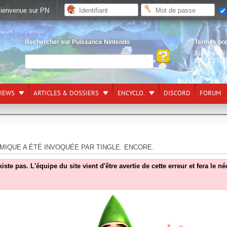
ienvenue sur PN
Rechercher sur Puissance Nintendo
Termes po
Splatoon R
EA FC27
,
L
VIEWS
ARTICLES & DOSSIERS
ENCYCLO.
DISCORD
FORUM
MIQUE A ÉTÉ INVOQUÉE PAR TINGLE. ENCORE.
e pas. L'équipe du site vient d'être avertie de cette erreur et fera le n