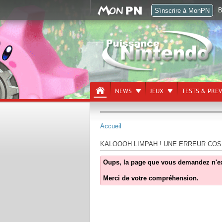
B
S'inscrire à MonPN
NEWS
JEUX
TESTS & PRE
Accueil
KALOOOH LIMPAH ! UNE ERREUR COS
Oups, la page que vous demandez n'exist
Merci de votre compréhension.