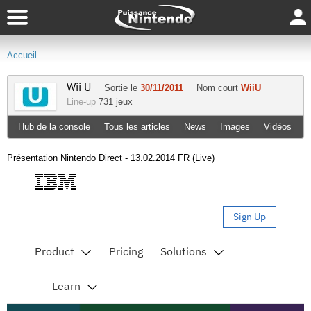
Accueil
Wii U
Sortie le
30/11/2011
Nom court
WiiU
Line-up
731 jeux
Hub de la console
Tous les articles
News
Images
Vidéos
Présentation Nintendo Direct - 13.02.2014 FR (Live)