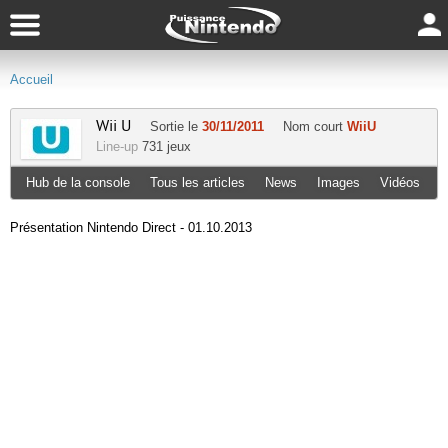
Accueil
Wii U
Sortie le
30/11/2011
Nom court
WiiU
Line-up
731 jeux
Hub de la console
Tous les articles
News
Images
Vidéos
Présentation Nintendo Direct - 01.10.2013