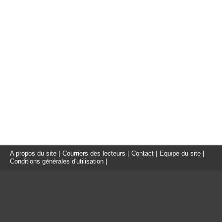
A propos du site
|
Courriers des lecteurs
|
Contact
|
Equipe du site
|
Conditions générales d'utilisation
|