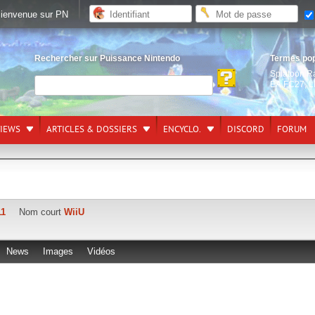
ienvenue sur PN
Rechercher sur Puissance Nintendo
Termes po
Splatoon R
EA FC27
,
L
VIEWS
ARTICLES & DOSSIERS
ENCYCLO.
DISCORD
FORUM
11
Nom court
WiiU
News
Images
Vidéos