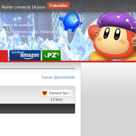
Rester connecté 14 jours
pulaires du moment
aiders
,
Pokémon (saga)
,
Nintendo Switch 2
,
EGO Donkey Kong
Suivre @pnintendo
Devenir fan !
13
fans