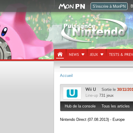
B
S'inscrire à MonPN
NEWS
JEUX
TESTS & PRE
Accueil
Wii U
Sortie le
30/11/20
Line-up
731 jeux
Hub de la console
Tous les articles
Nintendo Direct (07.08.2013) - Europe