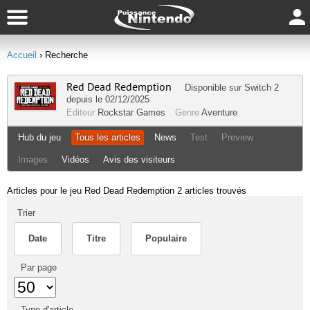
Accueil
› Recherche
Red Dead Redemption
Disponible sur
Switch 2
depuis le 02/12/2025
Editeur
Rockstar Games
Genre
Aventure
Hub du jeu
Tous les articles
News
Test
Preview
Images
Vidéos
Avis des visiteurs
Articles pour le jeu Red Dead Redemption
2 articles trouvés
Trier
Date
Titre
Populaire
Par page
Type d'article