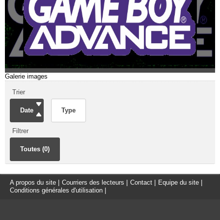
Galerie images
Trier
Date
Type
Filtrer
Toutes (0)
A propos du site
|
Courriers des lecteurs
|
Contact
|
Equipe du site
|
Conditions générales d'utilisation
|