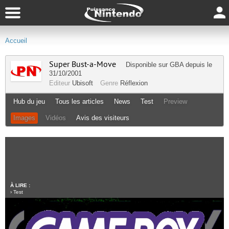
Accueil
Super Bust-a-Move
Disponible sur
GBA
depuis le
31/10/2001
Editeur
Ubisoft
Genre
Réflexion
Hub du jeu
Tous les articles
News
Test
Preview
Images
Vidéos
Avis des visiteurs
À LIRE :
›
Test