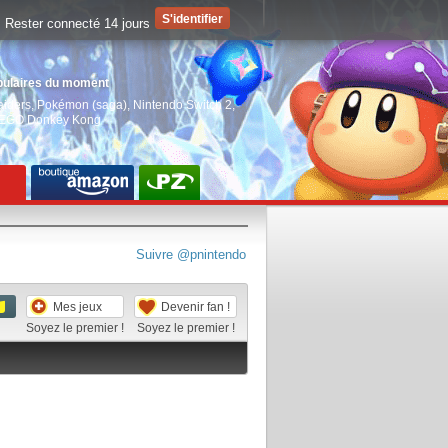
Rester connecté 14 jours
pulaires du moment
aiders
,
Pokémon (saga)
,
Nintendo Switch 2
,
EGO Donkey Kong
Suivre @pnintendo
Mes jeux
Devenir fan !
Soyez le premier !
Soyez le premier !