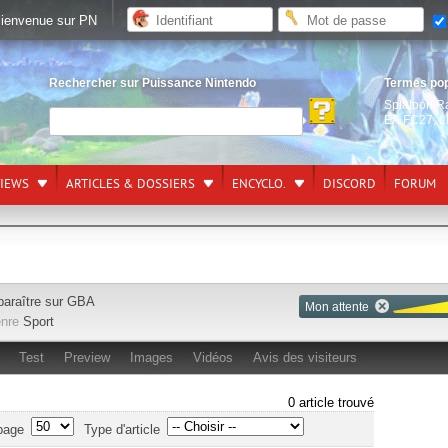
ienvenue sur PN
Rechercher sur Puissance Nintendo
Termes po
Splatoon R
EA FC27
,
L
VIEWS
ARTICLES & DOSSIERS
ENCYCLO.
DISCORD
FORUM
paraître sur
GBA
Mon attente
nre
Sport
Test
Preview
Images
Vidéos
Avis des visiteurs
0 article trouvé
page
Type d'article