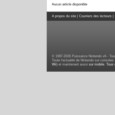
Aucun article disponible
A propos du site
|
Courriers des lecteurs
|
© 1997-2026 Puissance Nintendo v6 - Tous
Toute l'actualité de Nintendo sur consoles 
Wii
) et maintenant aussi
sur mobile
.
Tous 