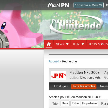
B
S'inscrire à MonPN
NEWS
JEUX
TESTS & PRE
Accueil
› Recherche
Madden NFL 2003
A 
Editeur
Electronic Arts
Ge
Hub du jeu
Tous les articles
News
Articles pour le jeu Madden NFL 2003
Date
Titre
Populaire
Trier
Par 