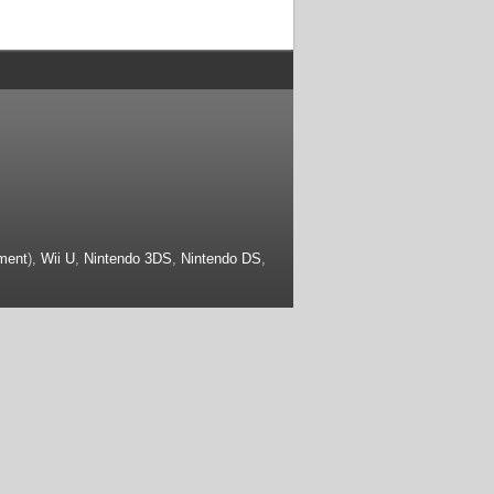
ment
),
Wii U
,
Nintendo 3DS
,
Nintendo DS
,