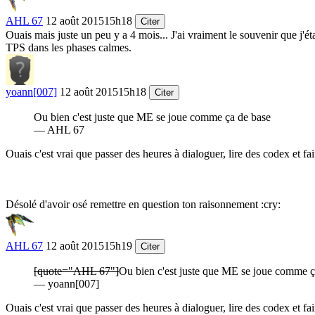
AHL 67
12 août 2015
15h18
Citer
Ouais mais juste un peu y a 4 mois... J'ai vraiment le souvenir que j'
TPS dans les phases calmes.
yoann[007]
12 août 2015
15h18
Citer
Ou bien c'est juste que ME se joue comme ça de base
— AHL 67
Ouais c'est vrai que passer des heures à dialoguer, lire des codex et
Désolé d'avoir osé remettre en question ton raisonnement
:cry:
AHL 67
12 août 2015
15h19
Citer
[quote="AHL 67"]
Ou bien c'est juste que ME se joue comme ç
— yoann[007]
Ouais c'est vrai que passer des heures à dialoguer, lire des codex et