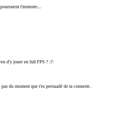
urraient t'instruire...
oyen d'y jouer en full FPS ?
:?:
te pas du moment que t'es persuadé de ta connerie.