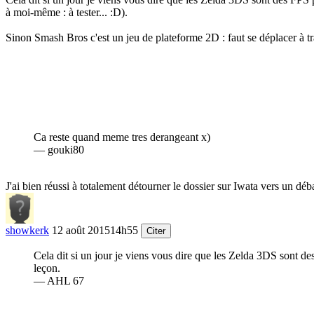
à moi-même : à tester...
:D
).
Sinon Smash Bros c'est un jeu de plateforme 2D : faut se déplacer à tr
Ca reste quand meme tres derangeant x)
— gouki80
J'ai bien réussi à totalement détourner le dossier sur Iwata vers un dé
showkerk
12 août 2015
14h55
Citer
Cela dit si un jour je viens vous dire que les Zelda 3DS sont des
leçon.
— AHL 67