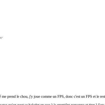
^'
rend le chou, j'y joue comme un FPS, donc c'est un FPS et le reste 
rce qu'on peut se balader en vue à la première personne et tirer à l'arc 