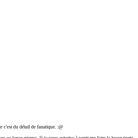
c'est du détail de fanatique.
:@
ou au lance-pierres, là je vous autorise à venir me faire la leçon (note