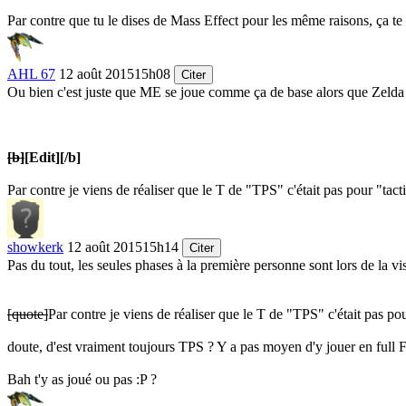
Par contre que tu le dises de Mass Effect pour les même raisons, ça te 
AHL 67
12 août 2015
15h08
Citer
Ou bien c'est juste que ME se joue comme ça de base alors que Zelda 
[b]
[Edit]
[/b]
Par contre je viens de réaliser que le T de "TPS" c'était pas pour "tac
showkerk
12 août 2015
15h14
Citer
Pas du tout, les seules phases à la première personne sont lors de la v
[quote]
Par contre je viens de réaliser que le T de "TPS" c'était pas pou
doute, d'est vraiment toujours TPS ? Y a pas moyen d'y jouer en full
Bah t'y as joué ou pas
:P
?