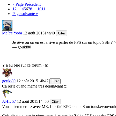
« Page Précédent
1
2
...
4
5
6
7
8
...
10
11
Page suivante »
Maître Yoda
12 août 2015
14h40
Citer
Je rêve ou on en est arrivé à parler de FPS sur un topic SSB ? ^
— gouki80
Y a eu pire sur ce forum.
(h)
gouki80
12 août 2015
14h47
Citer
Ca reste quand meme tres derangeant x)
AHL 67
12 août 2015
14h50
Citer
Vous m'emmerdez avec ME. Le côté RPG ou TPS ou touskevouvoulé me p
Cela dit si un jour je viens vous dire que les Zelda 3DS sont des FPS pa