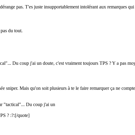
dérange pas. T'es juste insupportablement intolérant aux remarques qui po
pas du tout.
tical"... Du coup j'ai un doute, c'est vraiment toujours TPS ? Y a pas m
isée sniper. Mais qu'on soit plusieurs à te le faire remarquer ça ne comp
r "tactical"... Du coup j'ai un
 FPS ?
:?:
[/quote]