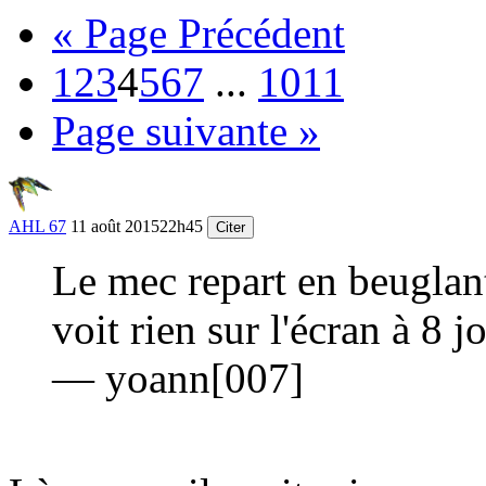
« Page Précédent
1
2
3
4
5
6
7
...
10
11
Page suivante »
AHL 67
11 août 2015
22h45
Citer
Le mec repart en beuglan
voit rien sur l'écran à 8 j
— yoann[007]