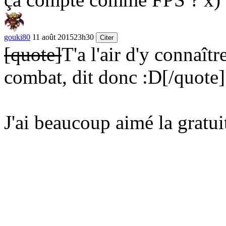
gouki80
11 août 2015
23h30
Citer
[quote]
T'a l'air d'y connaît
combat, dit donc
:D
[/quote]
J'ai beaucoup aimé la gratui