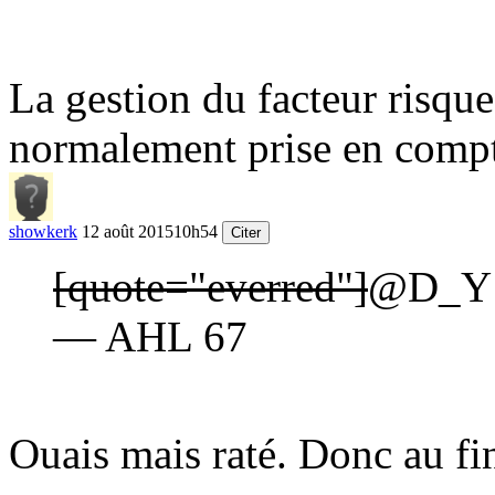
La gestion du facteur risque
normalement prise en compte
showkerk
12 août 2015
10h54
Citer
[quote="everred"]
@D_Y :
— AHL 67
Ouais mais raté. Donc au fin