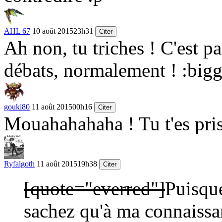
AHL 67
10 août 2015
23h31
Citer
Ah non, tu triches ! C'est 
débats, normalement !
:bigg
gouki80
11 août 2015
00h16
Citer
Mouahahahaha ! Tu t'es pri
Ryfalgoth
11 août 2015
19h38
Citer
[quote="everred"]
Puisqu
sachez qu'à ma connaissa