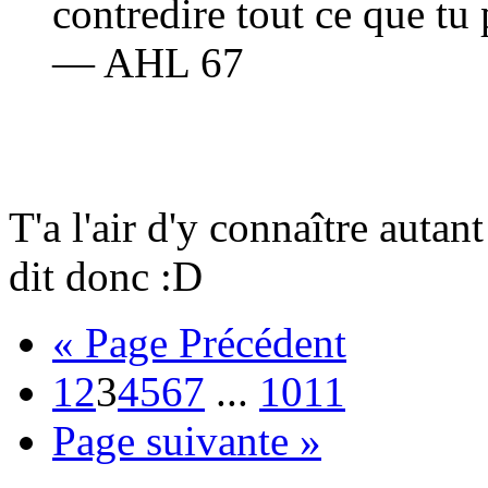
contredire tout ce que tu
— AHL 67
T'a l'air d'y connaître auta
dit donc
:D
« Page Précédent
1
2
3
4
5
6
7
...
10
11
Page suivante »