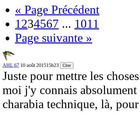
« Page Précédent
1
2
3
4
5
6
7
...
10
11
Page suivante »
AHL 67
10 août 2015
15h23
Citer
Juste pour mettre les choses
moi j'y connais absolument 
charabia technique, là, pour