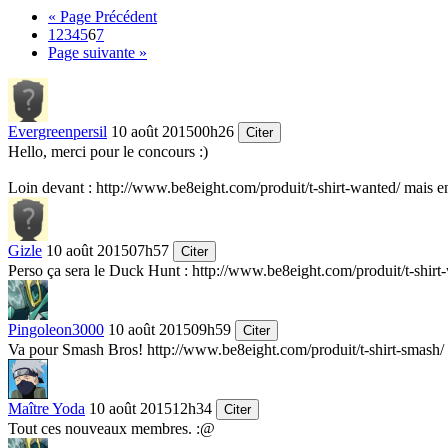
« Page Précédent
1
2
3
4
5
6
7
Page suivante »
Evergreenpersil
10 août 2015
00h26
Citer
Hello, merci pour le concours
:)
Loin devant :
http://www.be8eight.com/produit/t-shirt-wanted/
mais e
Gizle
10 août 2015
07h57
Citer
Perso ça sera le Duck Hunt :
http://www.be8eight.com/produit/t-shirt
Pingoleon3000
10 août 2015
09h59
Citer
Va pour Smash Bros!
http://www.be8eight.com/produit/t-shirt-smash/
Maître Yoda
10 août 2015
12h34
Citer
Tout ces nouveaux membres.
:@