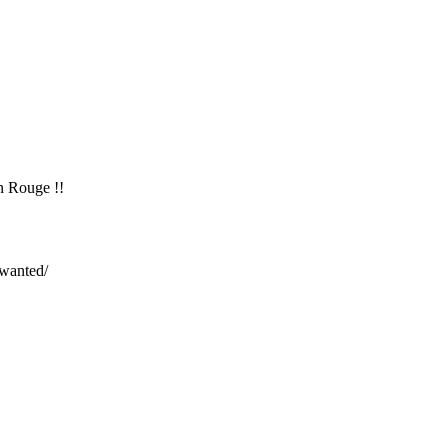
n Rouge !!
-wanted/