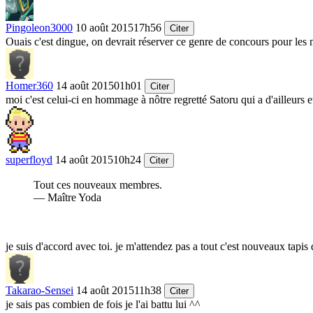
Pingoleon3000
10 août 2015
17h56
Citer
Ouais c'est dingue, on devrait réserver ce genre de concours pour les
Homer360
14 août 2015
01h01
Citer
moi c'est celui-ci en hommage à nôtre regretté Satoru qui a d'ailleurs 
superfloyd
14 août 2015
10h24
Citer
Tout ces nouveaux membres.
— Maître Yoda
je suis d'accord avec toi. je m'attendez pas a tout c'est nouveaux tapis
Takarao-Sensei
14 août 2015
11h38
Citer
je sais pas combien de fois je l'ai battu lui ^^