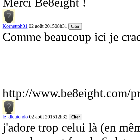
Merci Be8eight !
Kornettoh01
02 août 2015
08h31
Citer
Comme beaucoup ici je craq
http://www.be8eight.com/pro
le_dieutendo
02 août 2015
12h32
Citer
j'adore trop celui là (en m