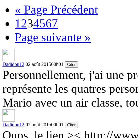
« Page Précédent
1
2
3
4
5
6
7
Page suivante »
Dadidou12
02 août 2015
00h01
Citer
Personnellement, j'ai une pr
représente les quatres pers
Mario avec un air classe, to
Dadidou12
02 août 2015
00h01
Citer
Oups, le lien ><
http://www