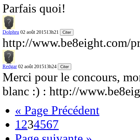
Parfais quoi!
Dolphru
02 août 2015
13h21
Citer
http://www.be8eight.com/pro
Redgar
02 août 2015
13h24
Citer
Merci pour le concours, mon 
blanc
:)
:
http://www.be8eig
« Page Précédent
1
2
3
4
5
6
7
Page suivante »