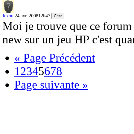
Jexou
24 avr. 2008
12h47
Citer
Moi je trouve que ce forum 
new sur un jeu HP c'est qua
« Page Précédent
1
2
3
4
5
6
7
8
Page suivante »