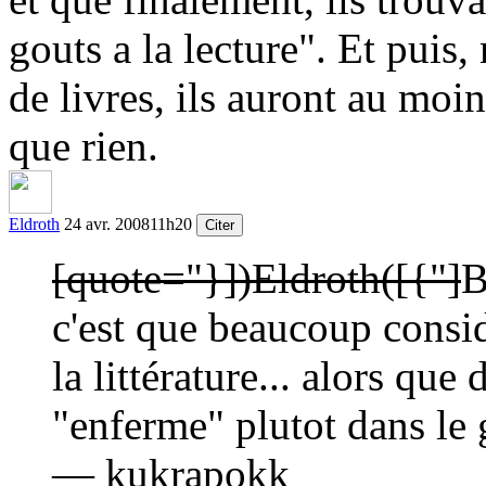
gouts a la lecture". Et puis,
de livres, ils auront au moin
que rien.
Eldroth
24 avr. 2008
11h20
Citer
[quote="}])Eldroth([{"]
B
c'est que beaucoup consi
la littérature... alors que
"enferme" plutot dans le 
— kukrapokk