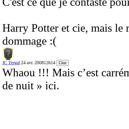
C'est ce que je contaste pour
Harry Potter et cie, mais le r
dommage :(
JC Tergal
24 avr. 2008
12h14
Citer
Whaou !!! Mais c’est carrém
de nuit » ici.