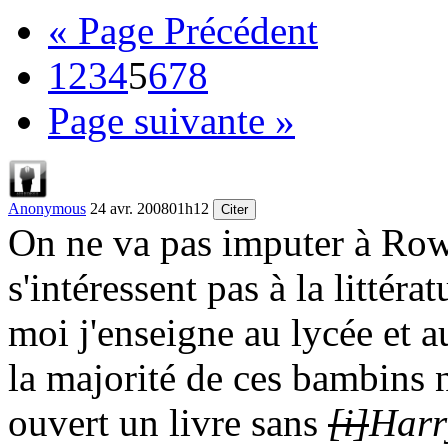
« Page Précédent
1
2
3
4
5
6
7
8
Page suivante »
Anonymous
24 avr. 2008
01h12
Citer
On ne va pas imputer à Rowl
s'intéressent pas à la littéra
moi j'enseigne au lycée et au
la majorité de ces bambins n
ouvert un livre sans
[i]
Harr