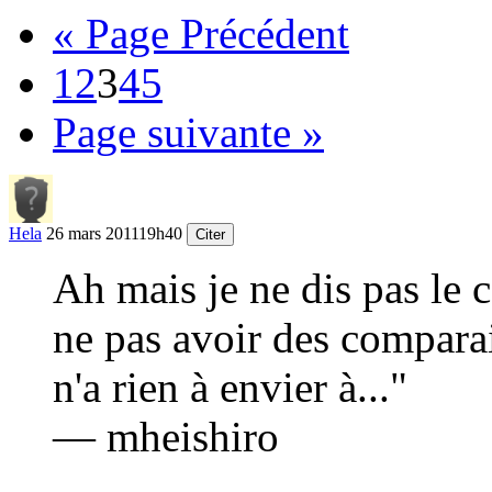
« Page Précédent
1
2
3
4
5
Page suivante »
Hela
26 mars 2011
19h40
Citer
Ah mais je ne dis pas le 
ne pas avoir des comparai
n'a rien à envier à..."
— mheishiro