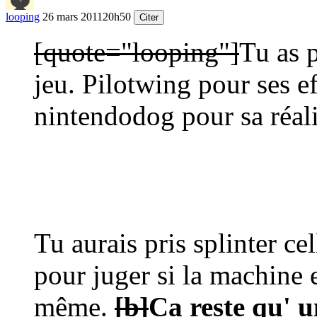
looping
26 mars 2011
20h50
Citer
[quote="looping"]
Tu as p
jeu. Pilotwing pour ses e
nintendodog pour sa réalis
Tu aurais pris splinter ce
pour juger si la machine e
même.
[b]
Ca reste qu' u