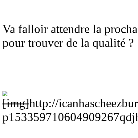
Va falloir attendre la proc
pour trouver de la qualité ?
[img]
http://icanhascheezbu
p153359710604909267qdjh