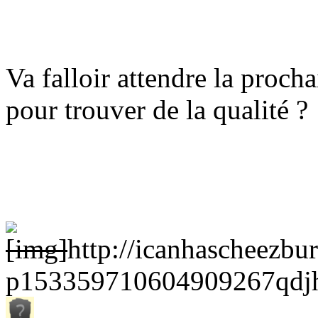
Va falloir attendre la proc
pour trouver de la qualité ?
[img]
http://icanhascheezbu
p153359710604909267qdjh