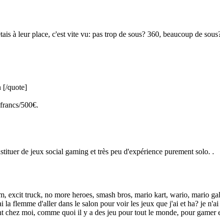
ais à leur place, c'est vite vu: pas trop de sous? 360, beaucoup de sous?
n
[/quote]
 francs/500€.
nstituer de jeux social gaming et très peu d'expérience purement solo. .
lem, excit truck, no more heroes, smash bros, mario kart, wario, mario g
r, j'ai la flemme d'aller dans le salon pour voir les jeux que j'ai et ha? je
 chez moi, comme quoi il y a des jeu pour tout le monde, pour gamer et p