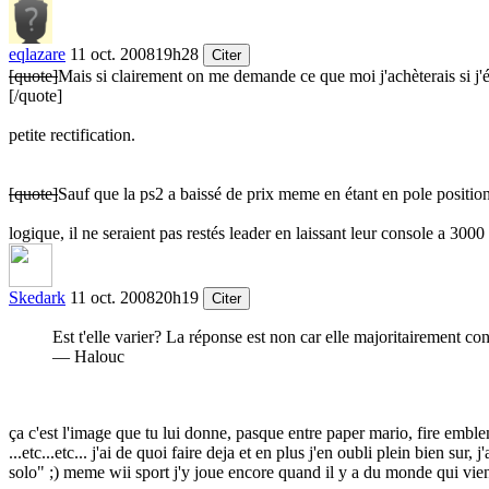
eqlazare
11 oct. 2008
19h28
Citer
[quote]
Mais si clairement on me demande ce que moi j'achèterais si j'ét
[/quote]
petite rectification.
[quote]
Sauf que la ps2 a baissé de prix meme en étant en pole positio
logique, il ne seraient pas restés leader en laissant leur console a 3000
Skedark
11 oct. 2008
20h19
Citer
Est t'elle varier? La réponse est non car elle majoritairement co
— Halouc
ça c'est l'image que tu lui donne, pasque entre paper mario, fire emb
...etc...etc... j'ai de quoi faire deja et en plus j'en oubli plein bien su
solo"
;)
meme wii sport j'y joue encore quand il y a du monde qui vient