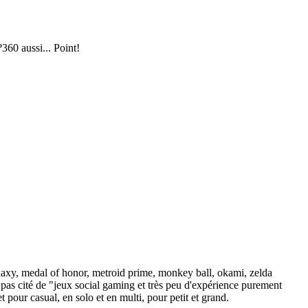
360 aussi... Point!
alaxy, medal of honor, metroid prime, monkey ball, okami, zelda
 n'ai pas cité de "jeux social gaming et très peu d'expérience purement
our casual, en solo et en multi, pour petit et grand.