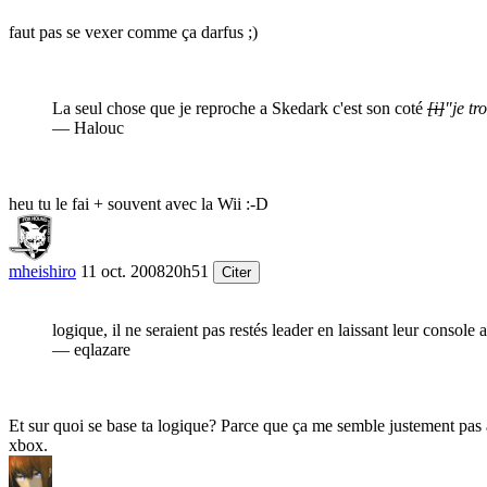
faut pas se vexer comme ça darfus
;)
La seul chose que je reproche a Skedark c'est son coté
[i]
"je tr
— Halouc
heu tu le fai + souvent avec la Wii
:-D
mheishiro
11 oct. 2008
20h51
Citer
logique, il ne seraient pas restés leader en laissant leur console
— eqlazare
Et sur quoi se base ta logique? Parce que ça me semble justement pas a
xbox.