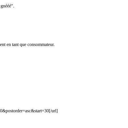
 gnééé".
arlent en tant que consommateur.
=0&postorder=asc&start=30
[/url]