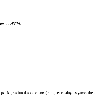
talement HS"
[/i]
t pas la pression des excellents (ironique) catalogues gamecube et