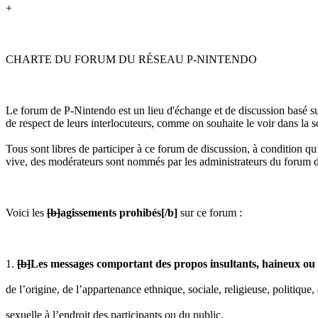
+
CHARTE DU FORUM DU RÉSEAU P-NINTENDO
Le forum de P-Nintendo est un lieu d'échange et de discussion basé su
de respect de leurs interlocuteurs, comme on souhaite le voir dans la s
Tous sont libres de participer à ce forum de discussion, à condition qu’i
vive, des modérateurs sont nommés par les administrateurs du forum d
Voici les
[b]
agissements prohibés
[/b]
sur ce forum :
1.
[b]
Les messages comportant des propos insultants, haineux ou 
de l’origine, de l’appartenance ethnique, sociale, religieuse, politique,
sexuelle à l’endroit des participants ou du public.