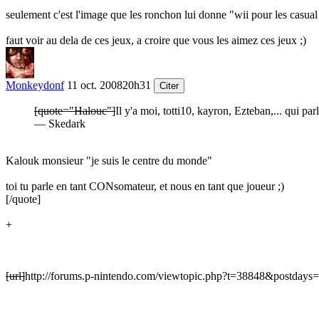
seulement c'est l'image que les ronchon lui donne "wii pour les casual
faut voir au dela de ces jeux, a croire que vous les aimez ces jeux
;)
Monkeydonf
11 oct. 2008
20h31
Citer
[quote="Halouc"]
Il y'a moi, totti10, kayron, Ezteban,... qui p
— Skedark
Kalouk monsieur "je suis le centre du monde"
toi tu parle en tant CONsomateur, et nous en tant que joueur
;)
[/quote]
+
[url]
http://forums.p-nintendo.com/viewtopic.php?t=38848&postdays