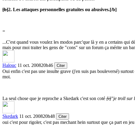
[b]
2. Les attaques personnelles gratuites ou abusives.
[/b]
=
...C'est quand vous voulez les modos parc'que là y en a certains qui dé
mais pour moi traiter les gens de "cons" sur un forum ça mérite un ban.
Halouc
11 oct. 2008
20h46
Citer
Oui enfin c'est pas une insulte grave (j'en suis pas bouleversé) surtou
moi.
La seul chose que je reproche a Skedark c'est son coté
[i]
"je troll su
Skedark
11 oct. 2008
20h48
Citer
oui c'est pour rigoler, c'est pas mechant hein surtout que ça part en j