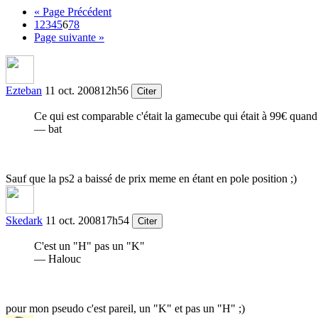
« Page Précédent
1
2
3
4
5
6
7
8
Page suivante »
Ezteban
11 oct. 2008
12h56
Citer
Ce qui est comparable c'était la gamecube qui était à 99€ quand 
— bat
Sauf que la ps2 a baissé de prix meme en étant en pole position
;)
Skedark
11 oct. 2008
17h54
Citer
C'est un "H" pas un "K"
— Halouc
pour mon pseudo c'est pareil, un "K" et pas un "H"
;)