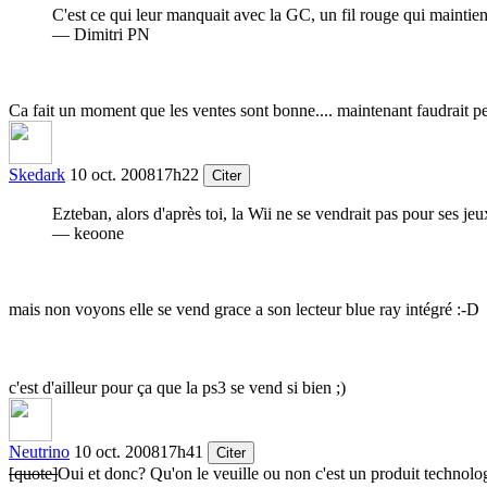
C'est ce qui leur manquait avec la GC, un fil rouge qui maintienne
— Dimitri PN
Ca fait un moment que les ventes sont bonne.... maintenant faudrait peu
Skedark
10 oct. 2008
17h22
Citer
Ezteban, alors d'après toi, la Wii ne se vendrait pas pour ses jeu
— keoone
mais non voyons elle se vend grace a son lecteur blue ray intégré
:-D
c'est d'ailleur pour ça que la ps3 se vend si bien
;)
Neutrino
10 oct. 2008
17h41
Citer
[quote]
Oui et donc? Qu'on le veuille ou non c'est un produit technolo