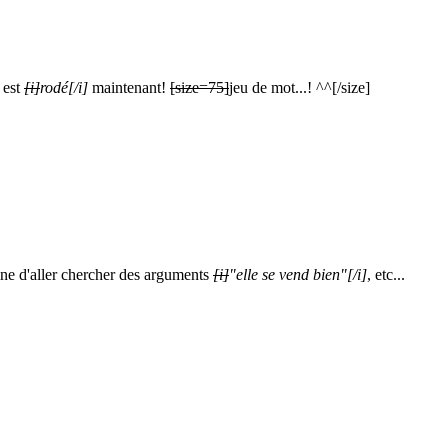
 est
[i]
rodé
[/i]
maintenant!
[size=75]
jeu de mot...! ^^
[/size]
peine d'aller chercher des arguments
[i]
"elle se vend bien"
[/i]
, etc...