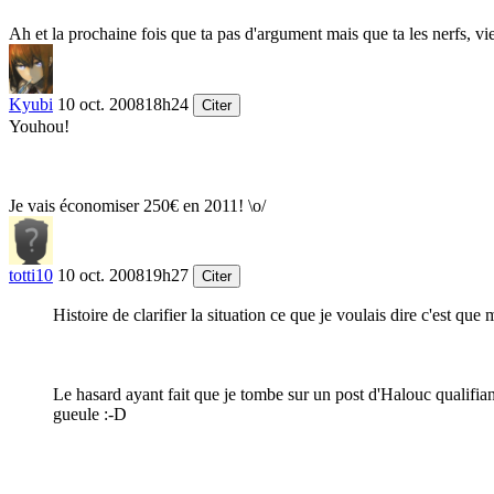
Ah et la prochaine fois que ta pas d'argument mais que ta les nerfs, v
Kyubi
10 oct. 2008
18h24
Citer
Youhou!
Je vais économiser 250€ en 2011! \o/
totti10
10 oct. 2008
19h27
Citer
Histoire de clarifier la situation ce que je voulais dire c'est qu
Le hasard ayant fait que je tombe sur un post d'Halouc qualifia
gueule
:-D