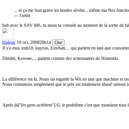
... et ça me fout grave les boules sévère... même ma Nes fonctio
— l'artist
bah avec le SAV MS, tu auras ta console au moment de la sortie de fab
Halouc
10 oct. 2008
20h14
Citer
Il y'a moi, totti10, kayron, Ezteban,... qui parlent en tant que consom
Dimitri, Keoone,... parlent comme des actionnaires de Nintendo.
La différence est là. Nous on regarde la Wii en tant que machine et on re
Nous constatons simplement que le prix est totalement abusé surtout à
Après
[i]
"les gens achètent"
[/i]
, le problème c'est que monsieur tous