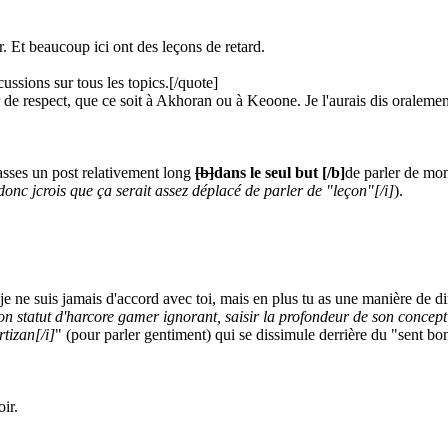
er. Et beaucoup ici ont des leçons de retard.
ssions sur tous les topics.
[/quote]
 respect, que ce soit à Akhoran ou à Keoone. Je l'aurais dis oralement
asses un post relativement long
[b]
dans le seul but
[/b]
de parler de mon
 donc jcrois que ça serait assez déplacé de parler de "leçon"
[/i]
).
e ne suis jamais d'accord avec toi, mais en plus tu as une manière de di
 ton statut d'harcore gamer ignorant, saisir la profondeur de son concep
rtizan
[/i]
" (pour parler gentiment) qui se dissimule derrière du "sent bo
oir.