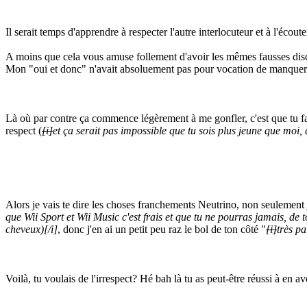
Il serait temps d'apprendre à respecter l'autre interlocuteur et à l'écout
A moins que cela vous amuse follement d'avoir les mêmes fausses discu
Mon "oui et donc" n'avait absoluement pas pour vocation de manquer de
Là où par contre ça commence légèrement à me gonfler, c'est que tu f
respect (
[i]
et ça serait pas impossible que tu sois plus jeune que moi,
Alors je vais te dire les choses franchements Neutrino, non seulement j
que Wii Sport et Wii Music c'est frais et que tu ne pourras jamais, de
cheveux)
[/i]
, donc j'en ai un petit peu raz le bol de ton côté "
[i]
très pa
Voilà, tu voulais de l'irrespect? Hé bah là tu as peut-être réussi à en av