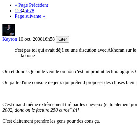
« Page Précédent
1
2
3
4
5
6
7
8
Page suivante »
Kayron
10 oct. 2008
16h58
Citer
c'est pas toi qui avait déjà eu une discution avec Akhoran sur l
— keoone
Oui et donc? Qu'on le veuille ou non c'est un produit technologique. 
On parle d'une console de jeux qui prétend proposer des choses bien 
C'est quand même extrêmement tiré par les cheveux (et totalement gonf
2002, donc on le facture 250 euros".
[/i]
C'est clairement prendre les gens pour des cons ça.