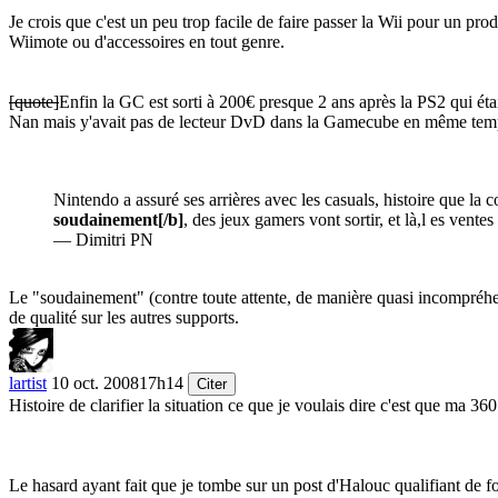
Je crois que c'est un peu trop facile de faire passer la Wii pour un pro
Wiimote ou d'accessoires en tout genre.
[quote]
Enfin la GC est sorti à 200€ presque 2 ans après la PS2 qui ét
Nan mais y'avait pas de lecteur DvD dans la Gamecube en même tem
Nintendo a assuré ses arrières avec les casuals, histoire que la 
soudainement
[/b]
, des jeux gamers vont sortir, et là,l es vent
— Dimitri PN
Le "soudainement" (contre toute attente, de manière quasi incompréhen
de qualité sur les autres supports.
lartist
10 oct. 2008
17h14
Citer
Histoire de clarifier la situation ce que je voulais dire c'est que ma 36
Le hasard ayant fait que je tombe sur un post d'Halouc qualifiant de 