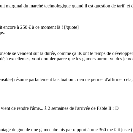
duit marginal du marché technologique quand il est question de tarif, et d
ait encore à 250 € à ce moment là !
[/quote]
ps.
console se vendent sur la durée, comme ça ils ont le temps de développer 
es déjà excellentes, vont doubler parce que les gamers auront vu des jeux q
sible) résume parfaitement la situation : rien ne permet d'affirmer ce
0 vient de rendre l'âme... à 2 semaines de l'arrivée de Fable II
:-D
foutage de gueule une gamecube bis par rapport à une 360 me fait juste 