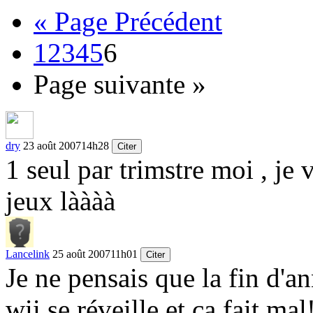
« Page Précédent
1
2
3
4
5
6
Page suivante »
dry
23 août 2007
14h28
Citer
1 seul par trimstre moi , je
jeux làààà
Lancelink
25 août 2007
11h01
Citer
Je ne pensais que la fin d'an
wii se réveille et ça fait mal