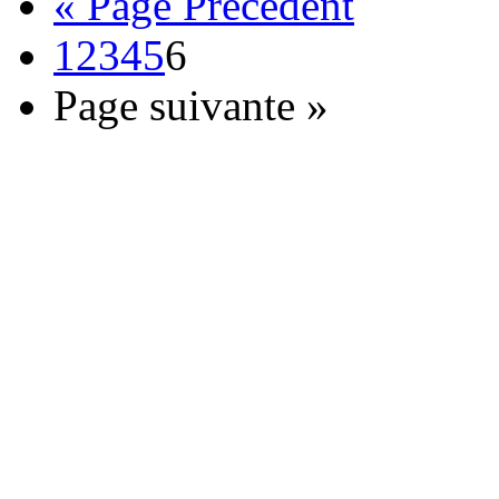
« Page Précédent
1
2
3
4
5
6
Page suivante »