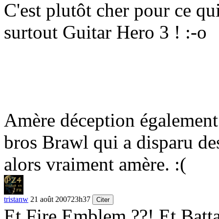
C'est plutôt cher pour ce q
surtout Guitar Hero 3 !
:-o
Amère déception également 
bros Brawl qui a disparu de
alors vraiment amère. :(
tristanw
21 août 2007
23h37
Citer
Et Fire Emblem ??! Et Batta