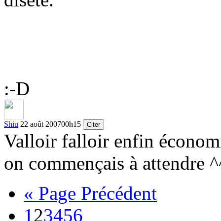
:-D
Shiu
22 août 2007
00h15
Citer
Valloir falloir enfin écon
on commençais à attendre ^
« Page Précédent
1
2
3
4
5
6