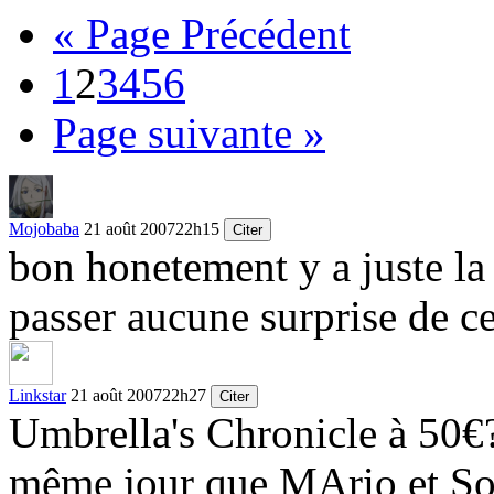
« Page Précédent
1
2
3
4
5
6
Page suivante »
Mojobaba
21 août 2007
22h15
Citer
bon honetement y a juste la
passer aucune surprise de ce
Linkstar
21 août 2007
22h27
Citer
Umbrella's Chronicle à 50€? 
même jour que MArio et So