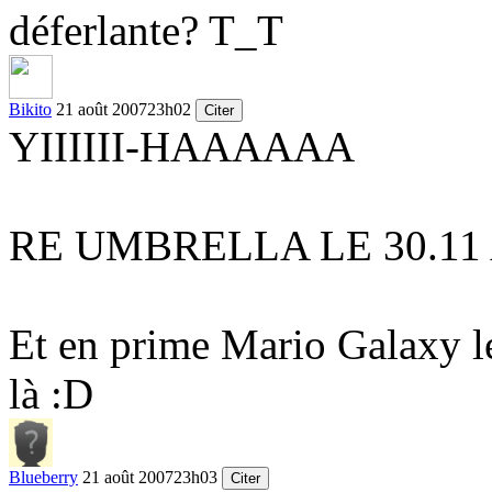
déferlante? T_T
Bikito
21 août 2007
23h02
Citer
YIIIIII-HAAAAAA
RE UMBRELLA LE 30.11
Et en prime Mario Galaxy le 
là
:D
Blueberry
21 août 2007
23h03
Citer