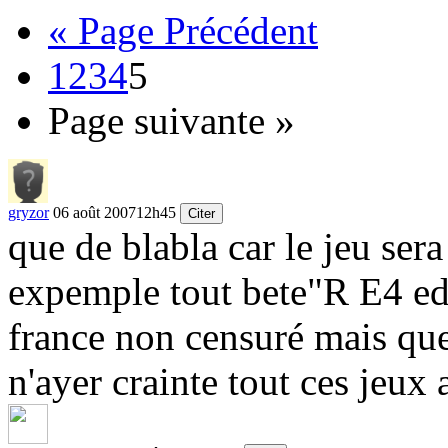
« Page Précédent
1
2
3
4
5
Page suivante »
gryzor
06 août 2007
12h45
Citer
que de blabla car le jeu ser
expemple tout bete"R E4 edit
france non censuré mais que e
n'ayer crainte tout ces jeux