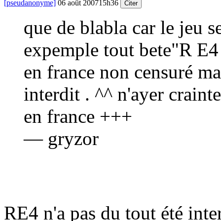
[pseudanonyme]
06 août 2007
15h36
Citer
que de blabla car le jeu s
expemple tout bete"R E4 e
en france non censuré mai
interdit . ^^ n'ayer craint
en france +++
— gryzor
RE4 n'a pas du tout été inte