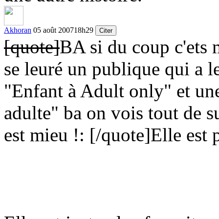
Akhoran
05 août 2007
18h29
Citer
[quote]
BA si du coup c'ets m
se leuré un publique qui a 
"Enfant à Adult only" et un
adulte" ba on vois tout de s
est mieu !:
[/quote]
Elle est 