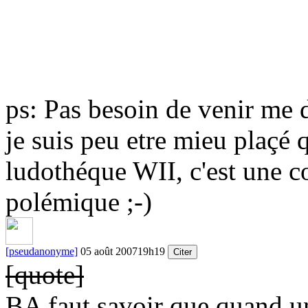
ps: Pas besoin de venir me
je suis peu etre mieu plaçé q
ludothéque WII, c'est une c
polémique
;-)
[pseudanonyme]
05 août 2007
19h19
Citer
[quote]
BA faut savoir que quand un