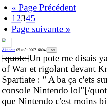
« Page Précédent
1
2
3
4
5
Page suivante »
Akhoran
05 août 2007
16h04
Citer
[quote]
Un pote me disais y
of War et rigolant devant K
Spartiate : " A ba ça c'ets s
console Nintendo lol"
[/quot
que Nintendo c'est moins bie