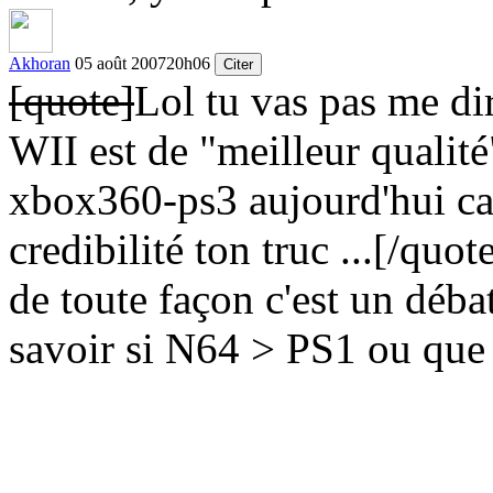
Akhoran
05 août 2007
20h06
Citer
[quote]
Lol tu vas pas me d
WII est de "meilleur qualité
xbox360-ps3 aujourd'hui car
credibilité ton truc ...
[/quot
de toute façon c'est un déba
savoir si N64 > PS1 ou que 