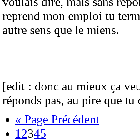
voulais dire, mais sans répon
reprend mon emploi tu term
autre sens que le miens.
[edit : donc au mieux ça ve
réponds pas, au pire que t
« Page Précédent
1
2
3
4
5